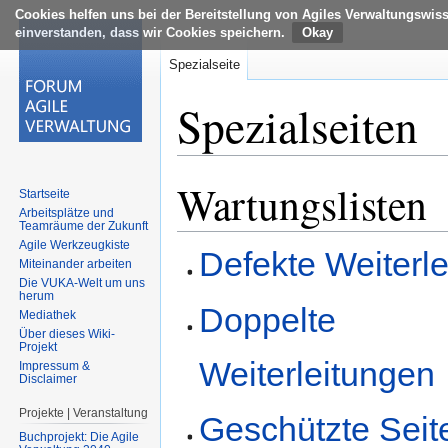
Cookies helfen uns bei der Bereitstellung von Agiles Verwaltungswis
einverstanden, dass wir Cookies speichern.
Spezialseite
Spezialseiten
Wartungslisten
Zur
Zur
Startseite
Navigation
Suche
Arbeitsplätze und
Teamräume der Zukunft
springen
springen
Agile Werkzeugkiste
Defekte Weiterl
Miteinander arbeiten
Die VUKA-Welt um uns
herum
Doppelte
Mediathek
Über dieses Wiki-
Projekt
Weiterleitungen
Impressum &
Disclaimer
Projekte | Veranstaltung
Geschützte Seit
Buchprojekt: Die Agile