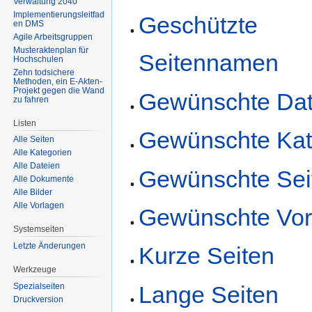
Verwaltung 2040
Implementierungsleitfad
Geschützte
en DMS
Agile Arbeitsgruppen
Musteraktenplan für
Seitennamen
Hochschulen
Zehn todsichere
Methoden, ein E-Akten-
Projekt gegen die Wand
Gewünschte Dat
zu fahren
Listen
Gewünschte Kat
Alle Seiten
Alle Kategorien
Alle Dateien
Gewünschte Sei
Alle Dokumente
Alle Bilder
Alle Vorlagen
Gewünschte Vor
Systemseiten
Letzte Änderungen
Kurze Seiten
Werkzeuge
Lange Seiten
Spezialseiten
Druckversion